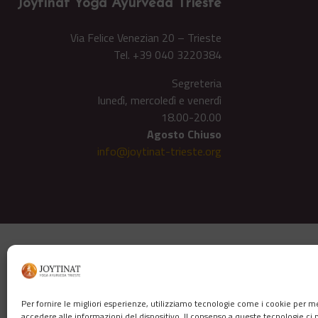
Joytinat Yoga Ayurveda Trieste
Via Felice Venezian 20 – Trieste
Tel. +39 040 3220384
Segreteria
lunedì, mercoledì e venerdì
18.00-20.00
Agosto Chiuso
info@joytinat-trieste.org
Per fornire le migliori esperienze, utilizziamo tecnologie come i cookie per 
accedere alle informazioni del dispositivo. Il consenso a queste tecnologie ci