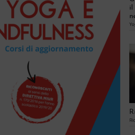
i
n
Yo
R
Ri