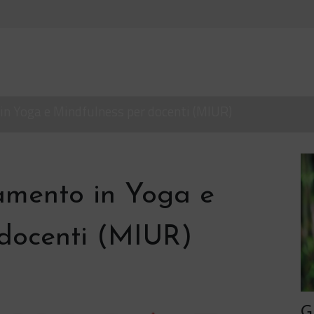
in Yoga e Mindfulness per docenti (MIUR)
amento in Yoga e
 docenti (MIUR)
G