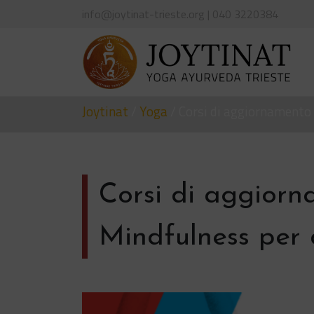
info@joytinat-trieste.org | 040 3220384
Navigazione principale
Joytinat
/
Yoga
/
Corsi di aggiornamento 
Corsi di aggiorn
Mindfulness per