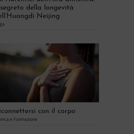
l segreto della longevità
ell’Huangdi Neijing
ga
iconnettersi con il corpo
cerca e Formazione