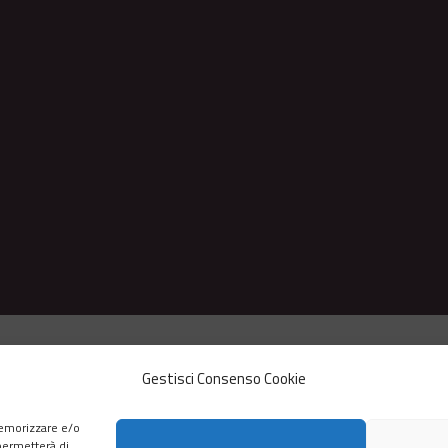
L’ASSOCIAZIONE
SCUOLA JOYTINAT
Gestisci Consenso Cookie
CORSI DI YOGA
AYURVEDA
FOCUS
CONTATTI
memorizzare e/o
 permetterà di